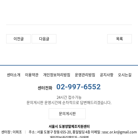
이전글
다음글
목록
센터소개
이용약관
개인정보처리방침
운영관리방침
공지사항
오시는길
02-997-6552
센터전화
24시간 접수가능
문의게시판 운영시간에 순차적으로 답변해드리겠습니다.
문의게시판
서울시 도봉양말제조지원센터
센터장 : 이희조
ㅣ
주소 : 서울 도봉구 창동 655-20, 홍일빌딩 4층
이메일 : sssc.or.kr@gmail.com
개인정보관리책임자 : 이태영