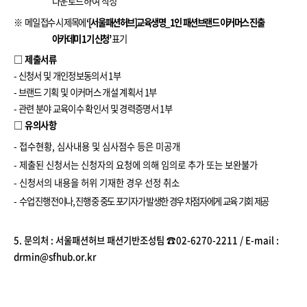
다운로드하여 작성
※
메일 접수 시 제목에
‘[
서울패션허브
]
교육생명
_1
인 패션브랜드 이커머스 진출
아카데미
1
기 신청
’
표기
□ 제출서류
-
신청서 및 개인정보동의서
1
부
-
브랜드 기획 및 이커머스 개설 계획서
1
부
-
관련 분야 교육이수 확인서 및 경력증명서
1
부
□
유의사항
-
접수현황
,
심사내용 및 심사점수 등은 미공개
-
제출된 신청서는 신청자의 요청에 의해 임의로 추가 또는 보완불가
-
신청서의 내용을 허위 기재한 경우 선정 취소
-
수업 진행 전이나
,
진행 중 중도 포기자가 발생한 경우 차점자에게 교육 기회 제공
5. 문의처 :
서울패션허브 패션기반조성팀
☎
02-6270-2211 / E-mail :
drmin@sfhub.or.kr