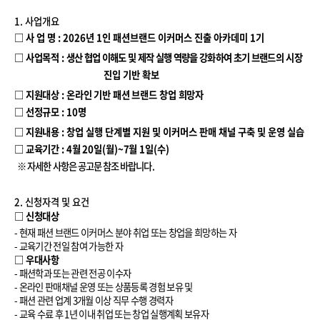
1. 사업개요
□
사 업 명
: 2026
년
1
인 패션브랜드 이커머스 진출 아카데미
1
기
□
사업목적
:
생산 협업 이해도 및 제작 실행 역량을 강화하여 초기 브랜드의
시장
진입 기반 확보
□
지원대상
:
온라인 기반 패션 브랜드 창업 희망자
□
선정규모
: 10
명
□
지원내용
:
창업 실행 단계별 지원 및 이커머스 판매 채널 구축 및 운영 실습
□
교육기간
: 4
월
20
일
(
월
)~7
월
1
일
(
수
)
※ 자세한 사항은 공고문 참조 바랍니다.
2. 신청자격 및 요건
□ 신청대상
-
현재 패션 브랜드 이커머스 분야 취업 또는 창업을 희망하는 자
-
교육기간 전일 참여 가능한 자
□ 우대사항
-
패션학과 또는 관련 전공 이수자
-
온라인 판매채널 운영 또는 상품등록 경험 보유 및
-
패션 관련 업계
3
개월 이상 직무 수행 경력자
-
교육 수료 후
1
년 이내 취업 또는 창업 실행계획 보유자