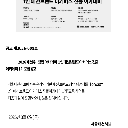
공고 제
2026-008
호
2026
패션 취
․
창업 아카데미
‘1
인 패션브랜드 이커머스 진출
아카데미
1
기
’
모집 공고
서울패션허브에서는 온라인 기반 패션 브랜드 창업 희망자를 대상으로
“
1
인
패션브랜드 이커머스 진출 아카데미
1
기
”
교육 사업을
다음과 같이 진행하오니
,
많은 참여 바랍니다
.
2026
년
3
월
6
일
(
금
)
서울패션허브