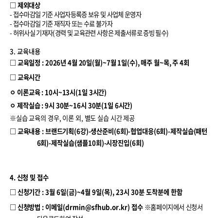
□ 제외대상
-
접수마감일 기준 사업자등록증 보유 및 사업체 운영자
-
접수마감일 기준 재직자 또는 수료 불가자
-
허위사실 기재자
(
경력 및 교육관련 사항은 제출서류로 증빙 필수
)
3. 교육내용
□
교육일정
: 2026
년
4
월
20
일
(
월
)~7
월
1
일
(
수
),
매주 월
~
목
,
주
4
회
□
교육시간
ㅇ
이론교육
: 10
시
~13
시
(1
일
3
시간
)
ㅇ
제작실습
: 9
시
30
분
~16
시
30
분
(1
일
6
시간
)
※
실습 교육의 경우
,
이론 외
,
별도 실습 시간 제공
□
교육내용 : 브랜드기획(6강)-생산준비(6회)-협업대응(6회)-제작실습(패턴
6회)-제작실습(샘플10회)-시장진입(6회)
4. 신청 및 접수
□
신청기간
:
3
월
6
일
(
금
)~4
월
9
일
(
목
), 23
시
30
분 도착분에 한함
□
신청방법
:
이메일
(drmin@sfhub.or.kr)
접수
※
홈페이지에서 신청서