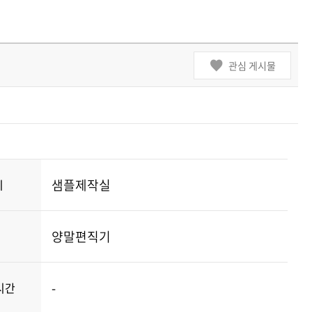
관심 게시물
샘플제작실
치
양말편직기
-
시간