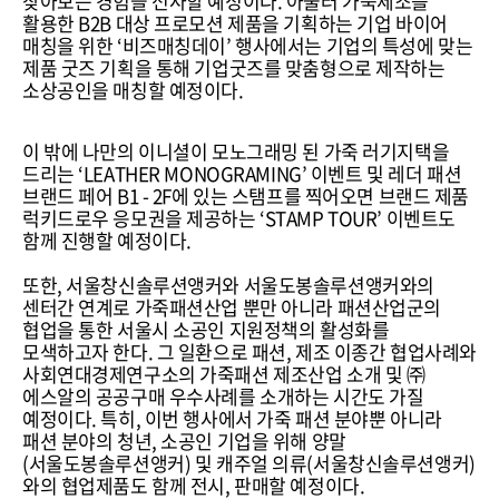
찾아보는 경험을 선사할 예정이다. 아울러 가죽제조를
활용한 B2B 대상 프로모션 제품을 기획하는 기업 바이어
매칭을 위한 ‘비즈매칭데이’ 행사에서는 기업의 특성에 맞는
제품 굿즈 기획을 통해 기업굿즈를 맞춤형으로 제작하는
소상공인을 매칭할 예정이다.
이 밖에 나만의 이니셜이 모노그래밍 된 가죽 러기지택을
드리는 ‘LEATHER MONOGRAMING’ 이벤트 및 레더 패션
브랜드 페어 B1 - 2F에 있는 스탬프를 찍어오면 브랜드 제품
럭키드로우 응모권을 제공하는 ‘STAMP TOUR’ 이벤트도
함께 진행할 예정이다.
또한, 서울창신솔루션앵커와 서울도봉솔루션앵커와의
센터간 연계로 가죽패션산업 뿐만 아니라 패션산업군의
협업을 통한 서울시 소공인 지원정책의 활성화를
모색하고자 한다. 그 일환으로 패션, 제조 이종간 협업사례와
사회연대경제연구소의 가죽패션 제조산업 소개 및 ㈜
에스알의 공공구매 우수사례를 소개하는 시간도 가질
예정이다. 특히, 이번 행사에서 가죽 패션 분야뿐 아니라
패션 분야의 청년, 소공인 기업을 위해 양말
(서울도봉솔루션앵커) 및 캐주얼 의류(서울창신솔루션앵커)
와의 협업제품도 함께 전시, 판매할 예정이다.