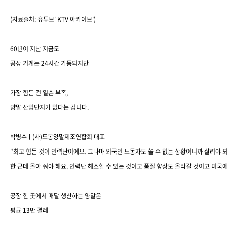
(
자료출처
:
유튜브
' KTV
아카이브
')
60
년이 지난 지금도
공장 기계는
24
시간 가동되지만
가장 힘든 건 일손 부족
,
양말 산업단지가 없다는 겁니다
.
박병수ㅣ
(
사
)
도봉양말제조연합회 대표
"
최고 힘든 것이 인력난이에요
.
그나마 외국인 노동자도 쓸 수 없는 상황이니까 살려야 되
한 군데 몰아 줘야 해요
.
인력난 해소할 수 있는 것이고 품질 향상도 올라갈 것이고 미국
공장 한 곳에서 매달 생산하는 양말은
평균
13
만 켤레