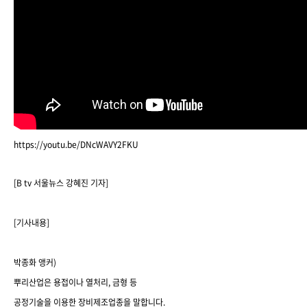
https://youtu.be/DNcWAVY2FKU
[B tv
서울뉴스 강혜진 기자
]
[
기사내용
]
박종화 앵커
)
뿌리산업은 용접이나 열처리
,
금형 등
공정기술을 이용한 장비제조업종을 말합니다
.