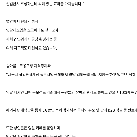
산업단지 조성하는데 의미 있는 효과를 가져옵니다
."
법안이 마련되기 까지
양말제조업을 조금이라도 살리고자
자치구 단위에서 공장 환경개선 등
여러 자구책도 마련하고 있습니다
.
송아름ㅣ도봉구청 지역경제과
"
서울시 작업환경개선 공모사업을 통해서 양말 업체들의 설비 지원을 하고 있고요
.
올해
양말 디자인 그림 공모전도 개최해서 구민들의 참여와 관심도 높이고 있으며
10
월에는 
해외시장 개척단을 통해
LA
한인 축제 참가해서 국내외 홍보 및 판매
B2B
상담 등 판로
또한 상인들은 양말 카페를 운영하며
양말을 활용한 리싸이클 제품 등을 선보이는 등