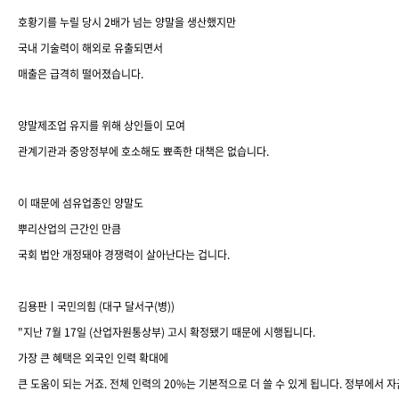
호황기를 누릴 당시
2
배가 넘는 양말을 생산했지만
국내 기술력이 해외로 유출되면서
매출은 급격히 떨어졌습니다
.
양말제조업 유지를 위해 상인들이 모여
관계기관과 중앙정부에 호소해도 뾰족한 대책은 없습니다
.
이 때문에 섬유업종인 양말도
뿌리산업의 근간인 만큼
국회 법안 개정돼야 경쟁력이 살아난다는 겁니다
.
김용판ㅣ국민의힘
(
대구 달서구
(
병
))
"
지난
7
월
17
일
(
산업자원통상부
)
고시 확정됐기 때문에 시행됩니다
.
가장 큰 혜택은 외국인 인력 확대에
큰 도움이 되는 거죠
.
전체 인력의
20%
는 기본적으로 더 쓸 수 있게 됩니다
.
정부에서 자금