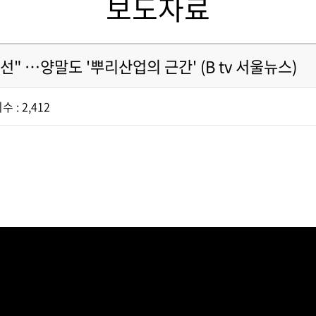
보도자료
" …양말도 '뿌리산업의 근간' (B tv 서울뉴스)
수 : 2,412