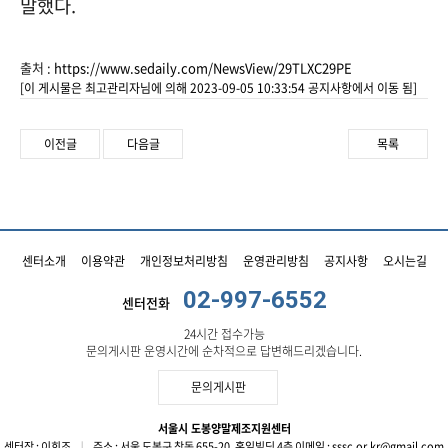
말했다.
출처 :
https://www.sedaily.com/NewsView/29TLXC29PE
[이 게시물은 최고관리자님에 의해 2023-09-05 10:33:54 공지사항에서 이동 됨]
이전글
다음글
목록
센터소개
이용약관
개인정보처리방침
운영관리방침
공지사항
오시는길
02-997-6552
센터전화
24시간 접수가능
문의게시판 운영시간에 순차적으로 답변해드리겠습니다.
문의게시판
서울시 도봉양말제조지원센터
센터장 : 이희조
ㅣ
주소 : 서울 도봉구 창동 655-20, 홍일빌딩 4층
이메일 : sssc.or.kr@gmail.com