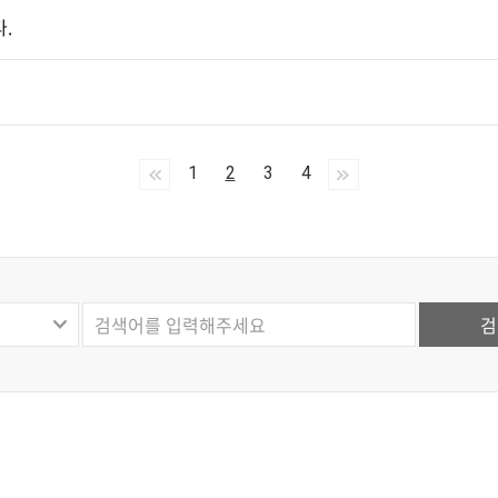
.
1
2
3
4
검