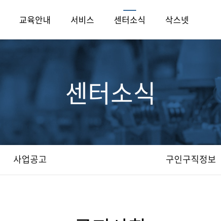
교육안내
서비스
센터소식
삭스넷
센터소식
사업공고
구인구직정보