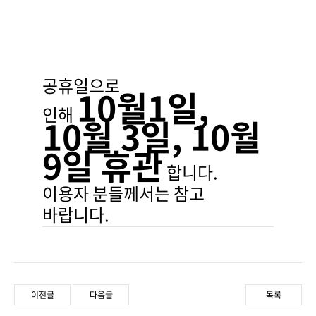
공휴일으로
10월1일,
인해
10월 3일, 10월
9일 휴관
합니다.
이용자 분들께서는 참고
바랍니다.
이전글
다음글
목록