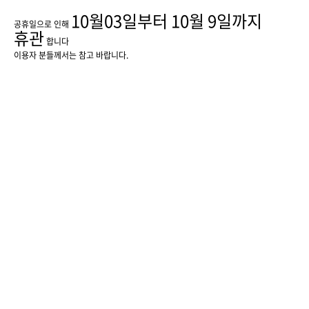
10월03일부터 10월 9일까지
공휴일으로 인해
휴관
합니다
이용자 분들께서는 참고 바랍니다.
이전글
다음글
목록
센터소개
이용약관
개인정보처리방침
운영관리방침
공지사항
오시는길
02-997-6552
센터전화